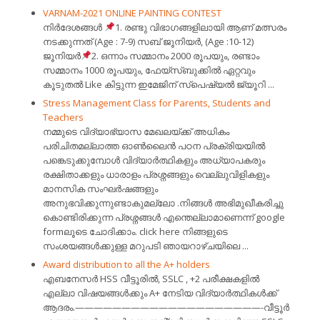
VARNAM-2021 ONLINE PAINTING CONTEST
നിർദേശങ്ങൾ
1. രണ്ടു വിഭാഗങ്ങളിലായി ആണ് മത്സരം
നടക്കുന്നത് (Age : 7-9) സബ് ജൂനിയർ, (Age :10-12)
ജൂനിയർ
2. ഒന്നാം സമ്മാനം 2000 രൂപയും, രണ്ടാം
സമ്മാനം 1000 രൂപയും, ഫേയ്സ്ബുക്കിൽ ഏറ്റവും
കൂടുതൽ Like കിട്ടുന്ന ഇമേജിന് സ്പെഷ്യൽ ജ്യൂറി ...
Stress Management Class for Parents, Students and
Teachers
നമ്മുടെ വിദ്യാഭ്യാസ മേഖലയ്ക്ക് അധികം
പരിചിതമല്ലാത്ത ഓൺലൈൻ പഠന പ്രക്രിയയിൽ
പങ്കെടുക്കുമ്പോൾ വിദ്യാർത്ഥികളും അധ്യാപകരും
രക്ഷിതാക്കളും ധാരാളം പ്രശ്നങ്ങളും വെല്ലുവിളികളും
മാനസിക സംഘർഷങ്ങളും
അനുഭവിക്കുന്നുണ്ടാകുമല്ലോ .നിങ്ങൾ അഭിമുഖീകരിച്ചു
കൊണ്ടിരിക്കുന്ന പ്രശ്നങ്ങൾ എന്തെല്ലാമാണെന്ന് google
formലൂടെ ചോദിക്കാം. click here നിങ്ങളുടെ
സംശയങ്ങൾക്കുള്ള മറുപടി ഞായറാഴ്ചയിലെ ...
Award distribution to all the A+ holders
എബനേസർ HSS വീട്ടൂരിൽ, SSLC , +2 പരീക്ഷകളിൽ
എല്ലാ വിഷയങ്ങൾക്കും A+ നേടിയ വിദ്യാർത്ഥികൾക്ക്
ആദരം.————————————————————-വീട്ടൂർ