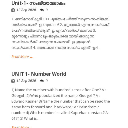
Unit-1- സംഖ്യാലോകം
13 Sep 2020
0
1. ഒന്നിനോട് കൂടി 100 പൂജ്യം ചേർത്ത് വരുന്ന സംഖ്യക്ക്
നൽകിയ പേര്? ഉ: ഗൂഗോൾ 2. ഗൂഗോൾ എന്ന സംഖ്യക്ക്
പേര് നൽകിയത് ആര്? ഉ: എഡ് വാർഡ് കാസർ 3.
മുന്നോട്ടും പിന്നോട്ടും ഒരുപോലെ വായിക്കാവുന്ന
സംഖ്യകൾക്ക് പറയുന്ന പേരെന്ത്? ഉ: ഇരുവഴി
സംഖ്യകൾ 4. കാലേക്കർ സ്ഥിര സംഖ്യ ഏത്? ഉ:4...
Read More →
UNIT 1- Number World
12 Sep 2020
0
1) Name the number with hundred zeros after One? A :
Googol 2) Who popularized the name ‘Googol’ ? A :
Edward Kasner 3) Name the number that can be read the
same both forward and backward? A : Palindromic
number 4) Which number is called Kaprekar constant? A :
6174 5) What is...
Read More →